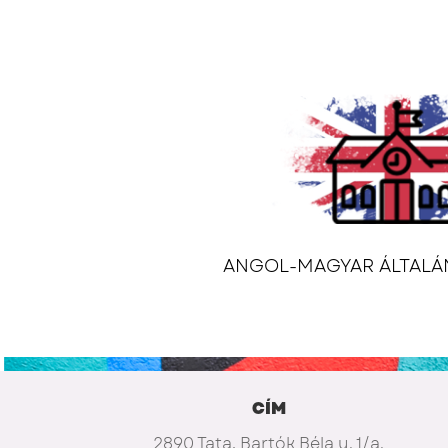
ANGOL-MAGYAR ÁLTALÁ
CÍM
2890 Tata, Bartók Béla u. 1/a.