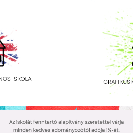
NOS ISKOLA
GRAFIKUS
Az iskolát fenntartó alapítvány szeretettel várja
minden kedves adományozótól adója 1%-át.