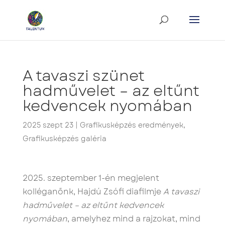
A tavaszi szünet
hadművelet – az eltűnt
kedvencek nyomában
2025 szept 23
|
Grafikusképzés eredmények
,
Grafikusképzés galéria
2025. szeptember 1-én megjelent
kolléganőnk, Hajdú Zsófi diafilmje
A tavaszi
hadművelet – az eltűnt kedvencek
nyomában
, amelyhez mind a rajzokat, mind