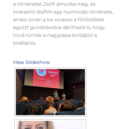
a történetet Zsófi álmodta meg. Az
interaktív diafilm egy nyomozás története,
amely során a kis olvasók a főhősökkel
együtt gondolkodva deríthetik ki, hogy
hová tűntek a nagypapa boltjából a
kisállatok.
View Slideshow