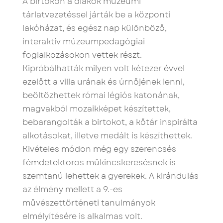
A birtokon a diákok múzeumi
tárlatvezetéssel járták be a központi
lakóházat, és egész nap különböző,
interaktív múzeumpedagógiai
foglalkozásokon vettek részt.
Kipróbálhatták milyen volt kétezer évvel
ezelőtt a villa urának és úrnőjének lenni,
beöltözhettek római légiós katonának,
magvakból mozaikképet készítettek,
bebarangolták a birtokot, a kőtár inspirálta
alkotásokat, illetve medált is készíthettek.
Kivételes módon még egy szerencsés
fémdetektoros műkincskeresésnek is
szemtanú lehettek a gyerekek. A kirándulás
az élmény mellett a 9.-es
művészettörténeti tanulmányok
elmélyítésére is alkalmas volt.