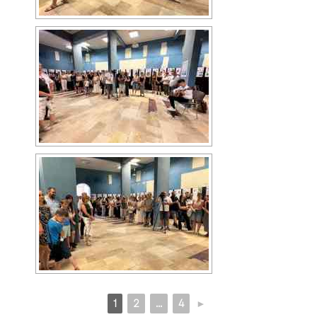
1
2
...
4
►