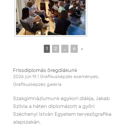
1
2
...
6
►
Frissdiplomás öregdiákunk
2026 jún 19
|
Grafikusképzés események
,
Grafikusképzés galéria
Szakgimnáziumunk egykori diákja, Jakab
Szilvia a héten diplomázott a győri
Széchenyi István Egyetem tervezőgrafika
alapszakán.