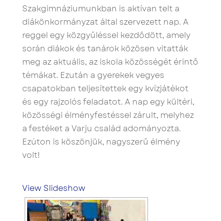
Szakgimnáziumunkban is aktívan telt a
diákönkormányzat által szervezett nap. A
reggel egy közgyűléssel kezdődött, amely
során diákok és tanárok közösen vitatták
meg az aktuális, az iskola közösségét érintő
témákat. Ezután a gyerekek vegyes
csapatokban teljesítettek egy kvízjátékot
és egy rajzolós feladatot. A nap egy kültéri,
közösségi élményfestéssel zárult, melyhez
a festéket a Varju család adományozta.
Ezúton is köszönjük, nagyszerű élmény
volt!
View Slideshow