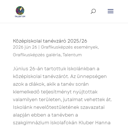
Középiskolai tanévzáró 2025/26
2026 jún 26
|
Grafikusképzés események
,
Grafikusképzés galéria
,
Talentum
Június 26-án tartottuk iskolánkban a
középiskolai tanévzárót. Az ünnepségen
azok a diákok, akik a tanév során
kiemelkedő teljesítményt nyújtottak
valamilyen területen, jutalmat vehettek át.
Iskolánk nevelőtestületének szavazatai
alapján ebben a tanévben a
szakgimnázium iskolafokán Kluber Hanna