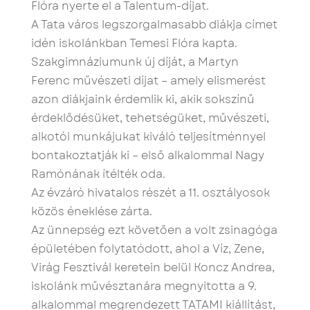
Flóra nyerte el a Talentum-díjat.
A Tata város legszorgalmasabb diákja címet
idén iskolánkban Temesi Flóra kapta.
Szakgimnáziumunk új díját, a Martyn
Ferenc művészeti díjat – amely elismerést
azon diákjaink érdemlik ki, akik sokszínű
érdeklődésüket, tehetségüket, művészeti,
alkotói munkájukat kiváló teljesítménnyel
bontakoztatják ki – első alkalommal Nagy
Ramónának ítélték oda.
Az évzáró hivatalos részét a 11. osztályosok
közös éneklése zárta.
Az ünnepség ezt követően a volt zsinagóga
épületében folytatódott, ahol a Víz, Zene,
Virág Fesztivál keretein belül Koncz Andrea,
iskolánk művésztanára megnyitotta a 9.
alkalommal megrendezett TATAMI kiállítást,