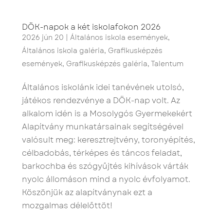
DÖK-napok a két iskolafokon 2026
2026 jún 20
|
Általános iskola események
,
Általános iskola galéria
,
Grafikusképzés
események
,
Grafikusképzés galéria
,
Talentum
Általános iskolánk idei tanévének utolsó,
játékos rendezvénye a DÖK-nap volt. Az
alkalom idén is a Mosolygós Gyermekekért
Alapítvány munkatársainak segítségével
valósult meg: keresztrejtvény, toronyépítés,
célbadobás, térképes és táncos feladat,
barkochba és szógyűjtés kihívások várták
nyolc állomáson mind a nyolc évfolyamot.
Köszönjük az alapítványnak ezt a
mozgalmas délelőttöt!