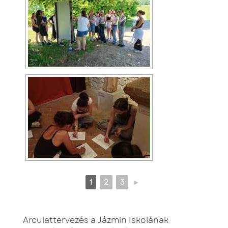
1
2
3
►
Arculattervezés a Jázmin Iskolának