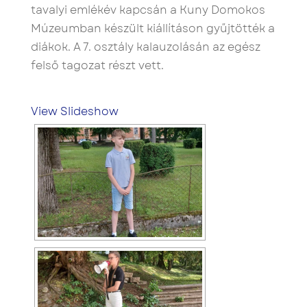
tavalyi emlékév kapcsán a Kuny Domokos
Múzeumban készült kiállításon gyűjtötték a
diákok. A 7. osztály kalauzolásán az egész
felső tagozat részt vett.
View Slideshow