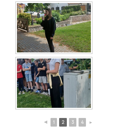
◄
1
2
3
4
►