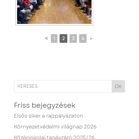
◄
1
2
3
4
►
OK
Friss bejegyzések
Elsős siker a rajzpályázaton
Környezetvédelmi világnap 2026
Középiskolai tanévzáró 2025/26