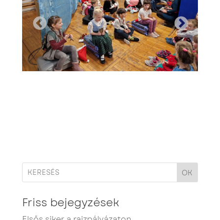
OK
Friss bejegyzések
Elsős siker a rajzpályázaton