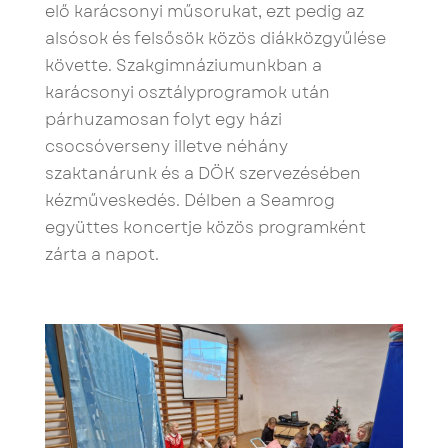
elő karácsonyi műsorukat, ezt pedig az
alsósok és felsősök közös diákközgyűlése
követte. Szakgimnáziumunkban a
karácsonyi osztályprogramok után
párhuzamosan folyt egy házi
csocsóverseny illetve néhány
szaktanárunk és a DÖK szervezésében
kézműveskedés. Délben a Seamrog
együttes koncertje közös programként
zárta a napot.