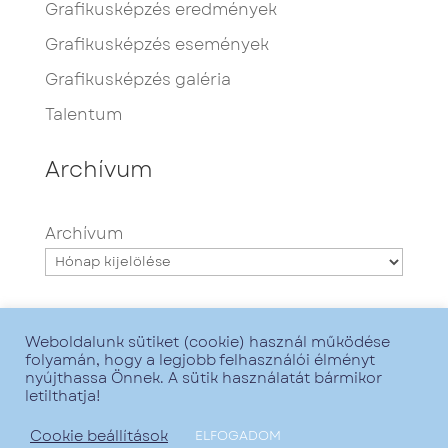
Grafikusképzés eredmények
Grafikusképzés események
Grafikusképzés galéria
Talentum
Archívum
Archívum
Weboldalunk sütiket (cookie) használ működése
folyamán, hogy a legjobb felhasználói élményt
nyújthassa Önnek. A sütik használatát bármikor
letilthatja!
Minden jog fenntartva - Talentum iskola -
2021. - Grafika:
Zsofirka
- Web:
GoMarketing
Cookie beállítások
ELFOGADOM