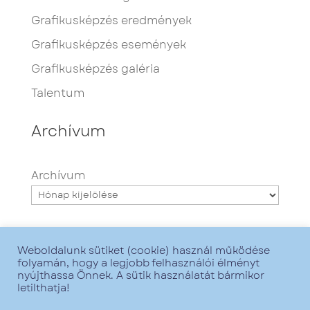
Grafikusképzés eredmények
Grafikusképzés események
Grafikusképzés galéria
Talentum
Archívum
Archívum
Weboldalunk sütiket (cookie) használ működése
folyamán, hogy a legjobb felhasználói élményt
nyújthassa Önnek. A sütik használatát bármikor
letilthatja!
Minden jog fenntartva - Talentum iskola -
2021. - Grafika:
Zsofirka
- Web:
GoMarketing