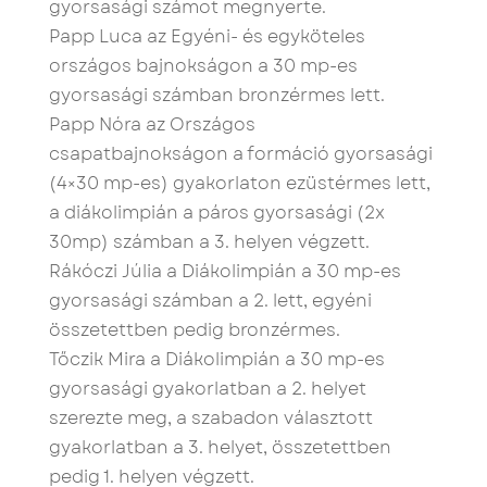
gyorsasági számot megnyerte.
Papp Luca az Egyéni- és egyköteles
országos bajnokságon a 30 mp-es
gyorsasági számban bronzérmes lett.
Papp Nóra az Országos
csapatbajnokságon a formáció gyorsasági
(4×30 mp-es) gyakorlaton ezüstérmes lett,
a diákolimpián a páros gyorsasági (2x
30mp) számban a 3. helyen végzett.
Rákóczi Júlia a Diákolimpián a 30 mp-es
gyorsasági számban a 2. lett, egyéni
összetettben pedig bronzérmes.
Tőczik Mira a Diákolimpián a 30 mp-es
gyorsasági gyakorlatban a 2. helyet
szerezte meg, a szabadon választott
gyakorlatban a 3. helyet, összetettben
pedig 1. helyen végzett.