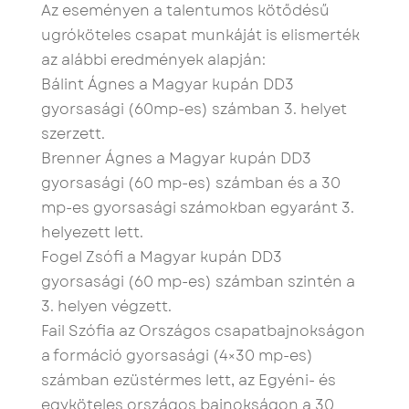
Az eseményen a talentumos kötődésű
ugróköteles csapat munkáját is elismerték
az alábbi eredmények alapján:
Bálint Ágnes a Magyar kupán DD3
gyorsasági (60mp-es) számban 3. helyet
szerzett.
Brenner Ágnes a Magyar kupán DD3
gyorsasági (60 mp-es) számban és a 30
mp-es gyorsasági számokban egyaránt 3.
helyezett lett.
Fogel Zsófi a Magyar kupán DD3
gyorsasági (60 mp-es) számban szintén a
3. helyen végzett.
Fail Szófia az Országos csapatbajnokságon
a formáció gyorsasági (4×30 mp-es)
számban ezüstérmes lett, az Egyéni- és
egyköteles országos bajnokságon a 30