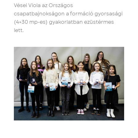
Vései Viola az Országos
csapatbajnokságon a formáció gyorsasági
(4×30 mp-es) gyakorlatban ezüstérmes
lett.