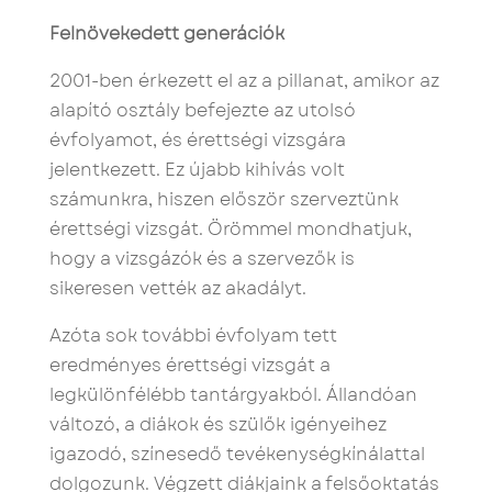
Felnövekedett generációk
2001-ben érkezett el az a pillanat, amikor az
alapító osztály befejezte az utolsó
évfolyamot, és érettségi vizsgára
jelentkezett. Ez újabb kihívás volt
számunkra, hiszen először szerveztünk
érettségi vizsgát. Örömmel mondhatjuk,
hogy a vizsgázók és a szervezők is
sikeresen vették az akadályt.
Azóta sok további évfolyam tett
eredményes érettségi vizsgát a
legkülönfélébb tantárgyakból. Állandóan
változó, a diákok és szülők igényeihez
igazodó, színesedő tevékenységkínálattal
dolgozunk. Végzett diákjaink a felsőoktatás