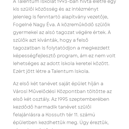
A Talentum Iskolát 1993-ban hívta életre egy
kis szülői közösség és az intézményt
jelenleg is fenntartó alapítvány vezetője,
Fogelné Nagy Éva. A közreműködő szülők
gyermekei az alsó tagozat végére értek. A
szülők azt kívánták, hogy a felső
tagozatban is folytatódjon a megkezdett
képességfejlesztő program, ám ez nem volt
lehetséges az adott iskola keretei között.
Ezért jött létre a Talentum Iskola.
Az első két tanévet saját épület híján a
Városi Művelődési Központban töltötte az
első két osztály. Az 1995 szeptemberében
kezdődő harmadik tanévet szülői
felajánlásra a Kossuth tér 11. számú
épületben kezdhettük meg. Úgy éreztük,