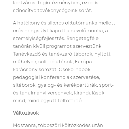
kertvárosi tagintézményben, ezzel is
színesítve tevékenységeink sorát.
A hatékony és sikeres oktatómunka mellett
erős hangsúlyt kapott a nevelőmunka, a
személyiségfejlesztés. Rengetegféle
tanórán kívüli programot szerveztünk.
Tanévkezdő és tanévzáró táborok, nyitott
műhelyek, suli-délutánok, Európa-
karácsony sorozat, Cseke-napok,
pedagógiai konferenciák szervezése,
sítáborok, gyalog- és kerékpártúrák, sport-
és tanulmányi versenyek, kirándulások –
mind, mind együtt töltött idő.
Változások
Mostanra, többszöri költözködés után