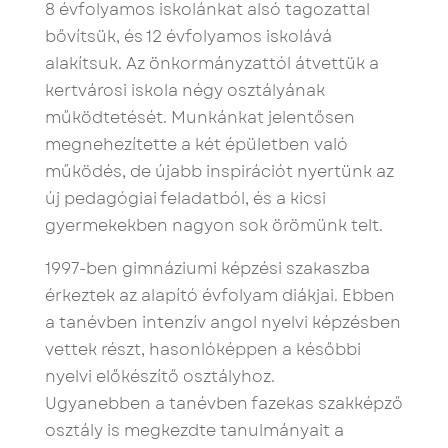
8 évfolyamos iskolánkat alsó tagozattal
bővítsük, és 12 évfolyamos iskolává
alakítsuk. Az önkormányzattól átvettük a
kertvárosi iskola négy osztályának
működtetését. Munkánkat jelentősen
megnehezítette a két épületben való
működés, de újabb inspirációt nyertünk az
új pedagógiai feladatból, és a kicsi
gyermekekben nagyon sok örömünk telt.
1997-ben gimnáziumi képzési szakaszba
érkeztek az alapító évfolyam diákjai. Ebben
a tanévben intenzív angol nyelvi képzésben
vettek részt, hasonlóképpen a későbbi
nyelvi előkészítő osztályhoz.
Ugyanebben a tanévben fazekas szakképző
osztály is megkezdte tanulmányait a