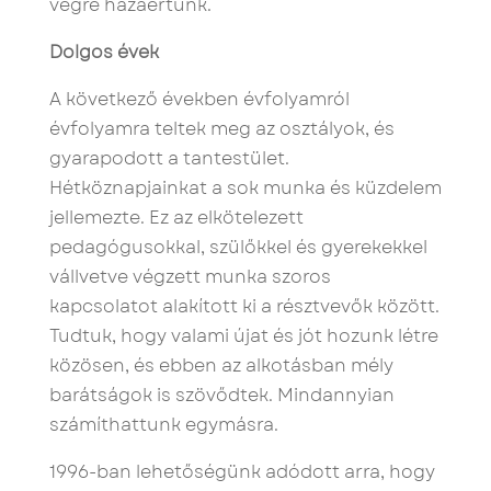
végre hazaértünk.
Dolgos évek
A következő években évfolyamról
évfolyamra teltek meg az osztályok, és
gyarapodott a tantestület.
Hétköznapjainkat a sok munka és küzdelem
jellemezte. Ez az elkötelezett
pedagógusokkal, szülőkkel és gyerekekkel
vállvetve végzett munka szoros
kapcsolatot alakított ki a résztvevők között.
Tudtuk, hogy valami újat és jót hozunk létre
közösen, és ebben az alkotásban mély
barátságok is szövődtek. Mindannyian
számíthattunk egymásra.
1996-ban lehetőségünk adódott arra, hogy