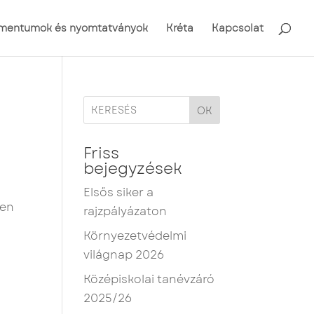
mentumok és nyomtatványok
Kréta
Kapcsolat
OK
Friss
bejegyzések
Elsős siker a
ten
rajzpályázaton
Környezetvédelmi
világnap 2026
Középiskolai tanévzáró
2025/26