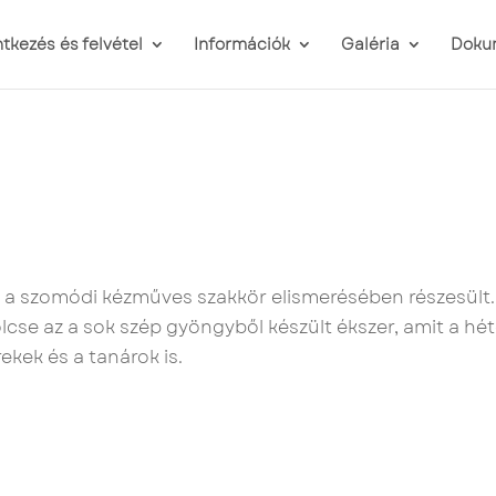
ntkezés és felvétel
Információk
Galéria
Doku
 a szomódi kézműves szakkör elismerésében részesült.
cse az a sok szép gyöngyből készült ékszer, amit a hé
ekek és a tanárok is.