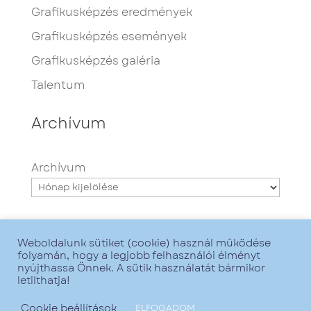
Grafikusképzés eredmények
Grafikusképzés események
Grafikusképzés galéria
Talentum
Archívum
Archívum
Weboldalunk sütiket (cookie) használ működése
folyamán, hogy a legjobb felhasználói élményt
nyújthassa Önnek. A sütik használatát bármikor
letilthatja!
Minden jog fenntartva - Talentum iskola -
2021. - Grafika:
Zsofirka
- Web:
GoMarketing
Cookie beállítások
ELFOGADOM