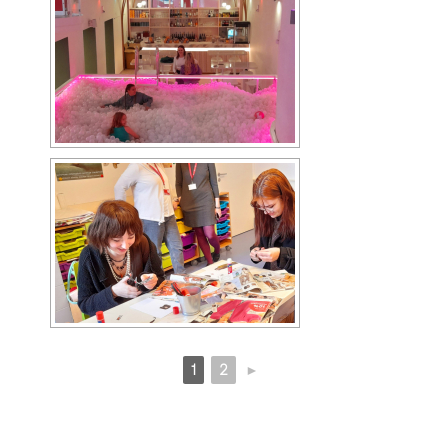
1
2
►