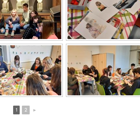
1
2
►