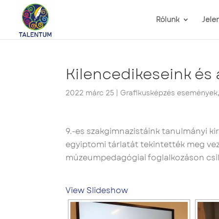
Rólunk
Jele
Kilencedikeseink és 
2022 márc 25
|
Grafikusképzés események
9.-es szakgimnazistáink tanulmányi k
egyiptomi tárlatát tekintették meg v
múzeumpedagógiai foglalkozáson csill
View Slideshow