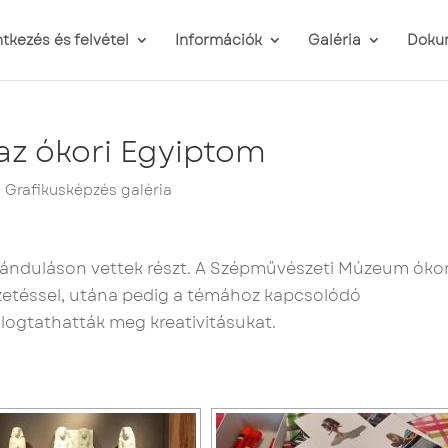
ntkezés és felvétel
Információk
Galéria
Doku
az ókori Egyiptom
,
Grafikusképzés galéria
iránduláson vettek részt. A Szépművészeti Múzeum ókor
ezetéssel, utána pedig a témához kapcsolódó
ogtathatták meg kreativitásukat.