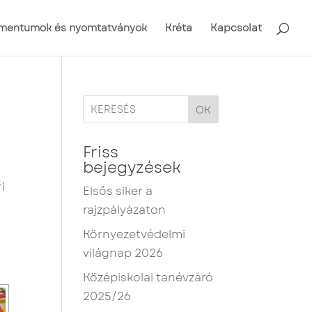
mentumok és nyomtatványok
Kréta
Kapcsolat
OK
Friss
bejegyzések
i
Elsős siker a
rajzpályázaton
Környezetvédelmi
világnap 2026
Középiskolai tanévzáró
2025/26