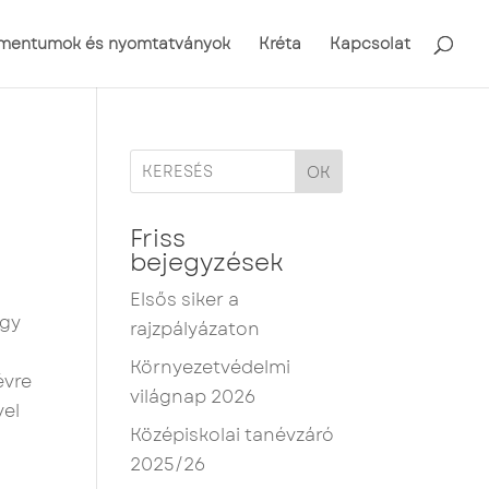
mentumok és nyomtatványok
Kréta
Kapcsolat
OK
Friss
bejegyzések
Elsős siker a
egy
rajzpályázaton
Környezetvédelmi
vre
világnap 2026
vel
Középiskolai tanévzáró
2025/26