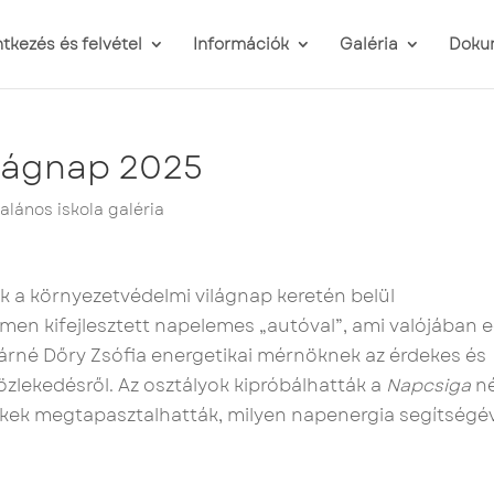
ntkezés és felvétel
Információk
Galéria
Doku
ilágnap 2025
talános iskola galéria
ok a környezetvédelmi világnap keretén belül
n kifejlesztett napelemes „autóval”, ami valójában 
rné Dőry Zsófia energetikai mérnöknek az érdekes és
özlekedésről. Az osztályok kipróbálhatták a
Napcsiga
né
rekek megtapasztalhatták, milyen napenergia segítségé