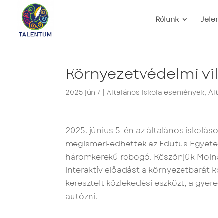
Rólunk
Jele
Környezetvédelmi v
2025 jún 7
|
Általános iskola események
,
Ál
2025. június 5-én az általános iskolás
megismerkedhettek az Edutus Egyeteme
háromkerekű robogó. Köszönjük Molná
interaktív előadást a környezetbarát k
keresztelt közlekedési eszközt, a gye
autózni.