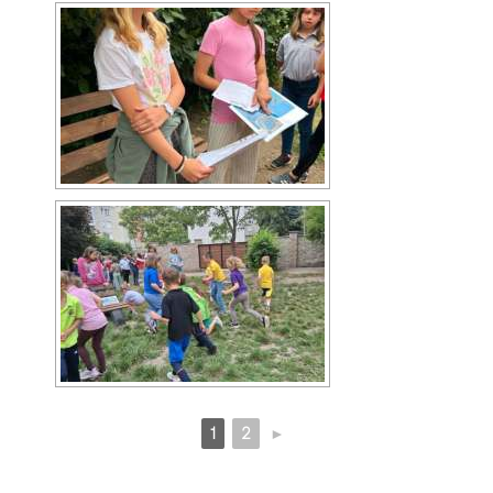
1
2
►