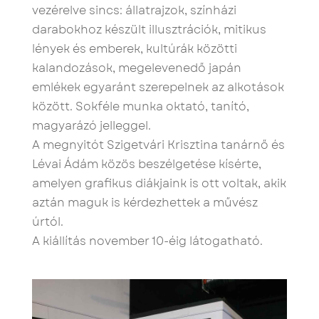
vezérelve sincs: állatrajzok, színházi
darabokhoz készült illusztrációk, mitikus
lények és emberek, kultúrák közötti
kalandozások, megelevenedő japán
emlékek egyaránt szerepelnek az alkotások
között. Sokféle munka oktató, tanító,
magyarázó jelleggel.
A megnyitót Szigetvári Krisztina tanárnő és
Lévai Ádám közös beszélgetése kísérte,
amelyen grafikus diákjaink is ott voltak, akik
aztán maguk is kérdezhettek a művész
úrtól.
A kiállítás november 10-éig látogatható.