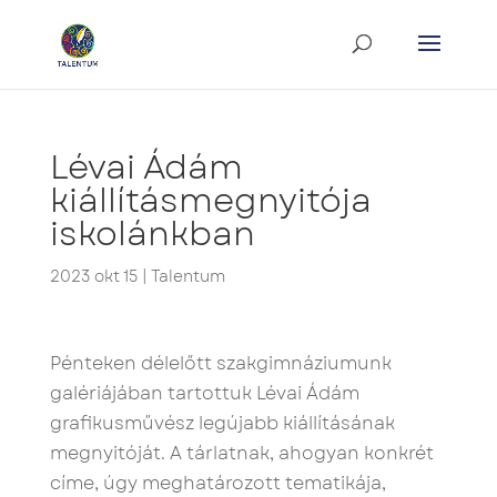
Lévai Ádám
kiállításmegnyitója
iskolánkban
2023 okt 15
|
Talentum
Pénteken délelőtt szakgimnáziumunk
galériájában tartottuk Lévai Ádám
grafikusművész legújabb kiállításának
megnyitóját. A tárlatnak, ahogyan konkrét
címe, úgy meghatározott tematikája,