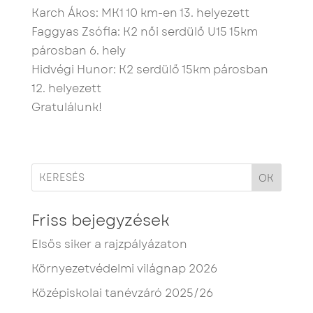
Karch Ákos: MK1 10 km-en 13. helyezett
Faggyas Zsófia: K2 női serdülő U15 15km
párosban 6. hely
Hidvégi Hunor: K2 serdülő 15km párosban
12. helyezett
Gratulálunk!
OK
Friss bejegyzések
Elsős siker a rajzpályázaton
Környezetvédelmi világnap 2026
Középiskolai tanévzáró 2025/26