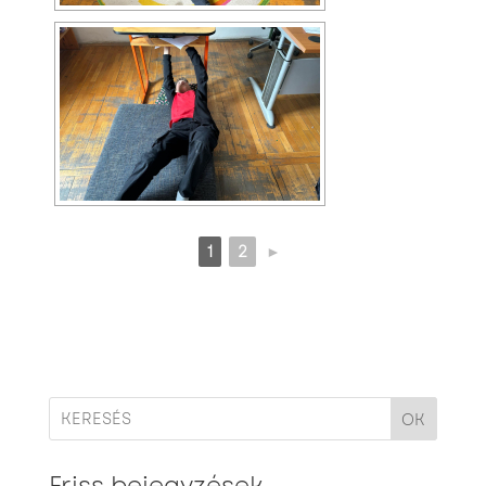
1
2
►
OK
Friss bejegyzések