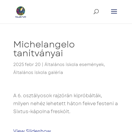
Michelangelo
tanítványai
2025 febr 20
|
Általános iskola események
,
Általános iskola galéria
A 6. osztályosok rajzórán kipróbálták,
milyen nehéz lehetett háton fekve festeni a
Sixtus-kápolna freskóit.
View Slideshow