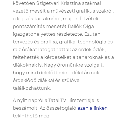
követően Szigetvári Krisztina szakmai
vezető mesélt a művészeti grafikus szakról,
a képzés tartalmáról, majd a felvételi
pontszámítás menetét Ballók Olga
igazgatóhelyettes részletezte. Ezután
tervezés és grafika, grafikai technológia és
rajz órákat látogathattak az érdeklődők,
feltehették a kérdéseiket a tanároknak és a
diákoknak is. Nagy örömünkre szolgált,
hogy mind délelőtt mind délután sok
érdeklődő diákkal és szülővel
találkozhattunk.
A nyílt napról a Tatai TV Hírszemléje is
beszámolt. Az összefoglaló
ezen a linken
tekinthető meg.