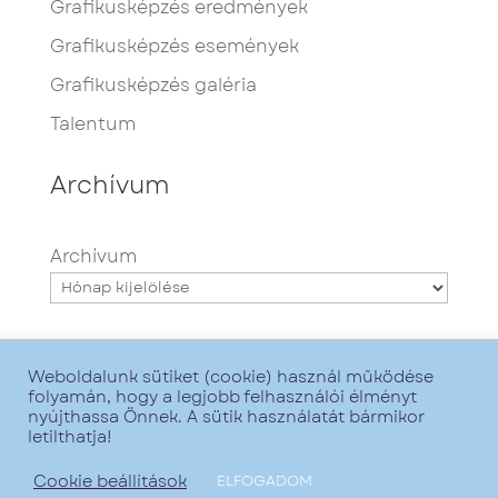
Grafikusképzés eredmények
Grafikusképzés események
Grafikusképzés galéria
Talentum
Archívum
Archívum
Weboldalunk sütiket (cookie) használ működése
folyamán, hogy a legjobb felhasználói élményt
nyújthassa Önnek. A sütik használatát bármikor
letilthatja!
Minden jog fenntartva - Talentum iskola -
2021. - Grafika:
Zsofirka
- Web:
GoMarketing
Cookie beállítások
ELFOGADOM