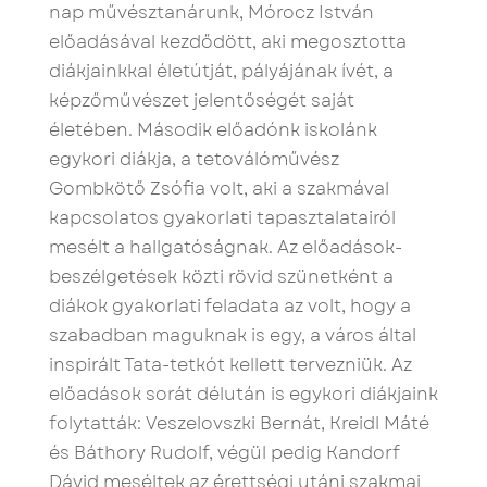
nap művésztanárunk, Mórocz István
előadásával kezdődött, aki megosztotta
diákjainkkal életútját, pályájának ívét, a
képzőművészet jelentőségét saját
életében. Második előadónk iskolánk
egykori diákja, a tetoválóművész
Gombkötő Zsófia volt, aki a szakmával
kapcsolatos gyakorlati tapasztalatairól
mesélt a hallgatóságnak. Az előadások-
beszélgetések közti rövid szünetként a
diákok gyakorlati feladata az volt, hogy a
szabadban maguknak is egy, a város által
inspirált Tata-tetkót kellett tervezniük. Az
előadások sorát délután is egykori diákjaink
folytatták: Veszelovszki Bernát, Kreidl Máté
és Báthory Rudolf, végül pedig Kandorf
Dávid meséltek az érettségi utáni szakmai