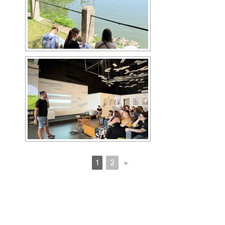
1
2
►