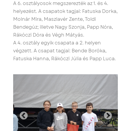
A 6. osztályosok megszerezték az 1. és 4.
helyezést. A csapatok tagjai: Fatuska Dorka,
Molnár Mira, Maszlavér Zente, Toldi
Bendegúz; illetve Nagy Szonja, Papp Nóra,
Rákóczi Dóra és Végh Mátyás.
A 4. osztály egyik csapata a 2. helyen
végzett. A csapat tagjai: Bende Boróka,
Fatuska Hanna, Rákóczi Júlia és Papp Luca.