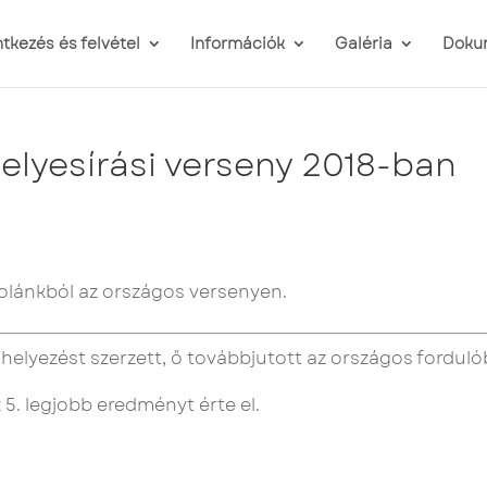
ntkezés és felvétel
Információk
Galéria
Doku
lyesírási verseny 2018-ban
kolánkból az országos versenyen.
helyezést szerzett, ő továbbjutott az országos forduló
 5. legjobb eredményt érte el.