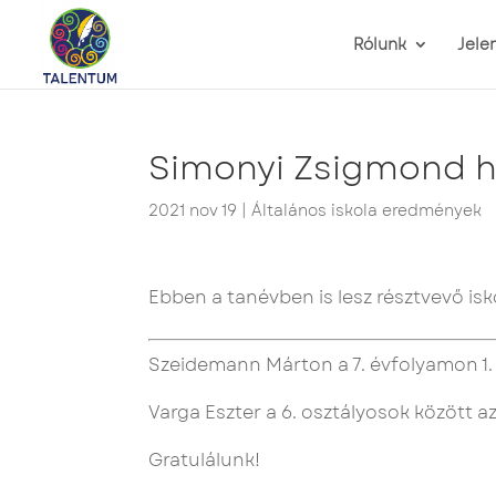
Rólunk
Jele
Simonyi Zsigmond he
2021 nov 19
|
Általános iskola eredmények
Ebben a tanévben is lesz résztvevő is
Szeidemann Márton a 7. évfolyamon 1. 
Varga Eszter a 6. osztályosok között az
Gratulálunk!