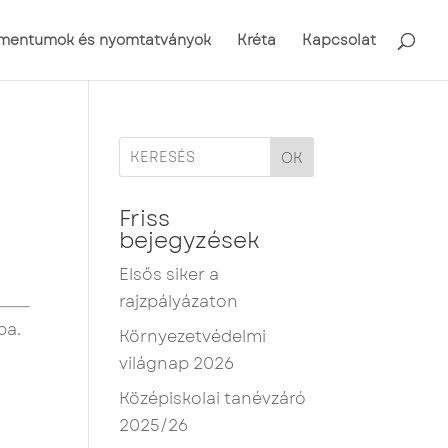
mentumok és nyomtatványok
Kréta
Kapcsolat
OK
Friss
bejegyzések
Elsős siker a
rajzpályázaton
ba.
Környezetvédelmi
világnap 2026
Középiskolai tanévzáró
2025/26