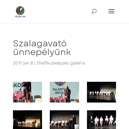
Szalagavató
ünnepélyünk
2017 jan 8
|
Grafikusképzés galéria