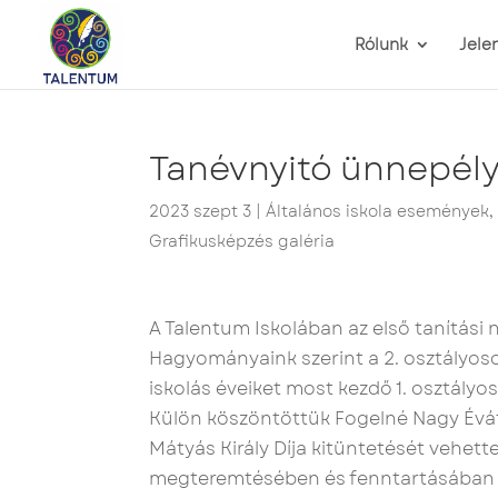
Rólunk
Jele
Tanévnyitó ünnepél
2023 szept 3
|
Általános iskola események
Grafikusképzés galéria
A Talentum Iskolában az első tanítási
Hagyományaink szerint a 2. osztályoso
iskolás éveiket most kezdő 1. osztályos
Külön köszöntöttük Fogelné Nagy Évát,
Mátyás Király Díja kitüntetését vehett
megteremtésében és fenntartásában t