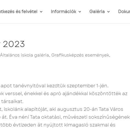
ntkezés és felvétel
Információk
Galéria
Doku
y 2023
,
Általános iskola galéria
,
Grafikusképzés események
,
 napot tanévnyitóval kezdtük szeptember 1-jén.
k verssel, énekkel és apró ajándékkal köszöntötték az
 társaikat.
 iskolánk alapítóját, aki augusztus 20-án Tata Város
e át. Éva néni Tata oktatási, művészeti sokszínűségének
öbb évtizeden át nyújtott kimagasló szakmai és