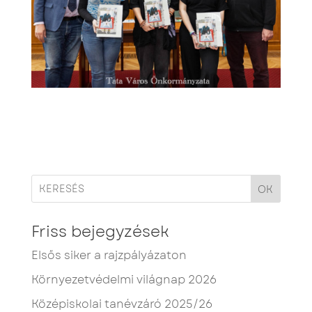
OK
Friss bejegyzések
Elsős siker a rajzpályázaton
Környezetvédelmi világnap 2026
Középiskolai tanévzáró 2025/26