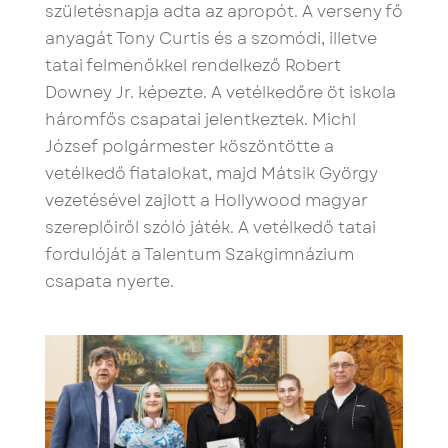
születésnapja adta az apropót. A verseny fő
anyagát Tony Curtis és a szomódi, illetve
tatai felmenőkkel rendelkező Robert
Downey Jr. képezte. A vetélkedőre öt iskola
háromfős csapatai jelentkeztek. Michl
József polgármester köszöntötte a
vetélkedő fiatalokat, majd Mátsik György
vezetésével zajlott a Hollywood magyar
szereplőiről szóló játék. A vetélkedő tatai
fordulóját a Talentum Szakgimnázium
csapata nyerte.