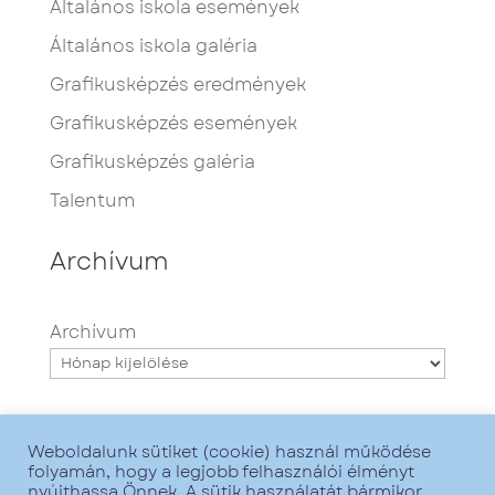
Általános iskola események
Általános iskola galéria
Grafikusképzés eredmények
Grafikusképzés események
Grafikusképzés galéria
Talentum
Archívum
Archívum
Weboldalunk sütiket (cookie) használ működése
folyamán, hogy a legjobb felhasználói élményt
nyújthassa Önnek. A sütik használatát bármikor