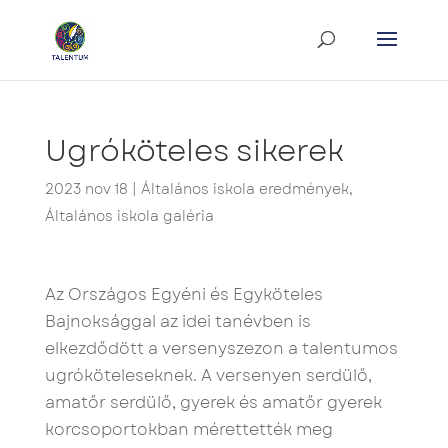
Ugróköteles sikerek
2023 nov 18
|
Általános iskola eredmények
,
Általános iskola galéria
Az Országos Egyéni és Egyköteles
Bajnoksággal az idei tanévben is
elkezdődött a versenyszezon a talentumos
ugróköteleseknek. A versenyen serdülő,
amatőr serdülő, gyerek és amatőr gyerek
korcsoportokban mérettették meg