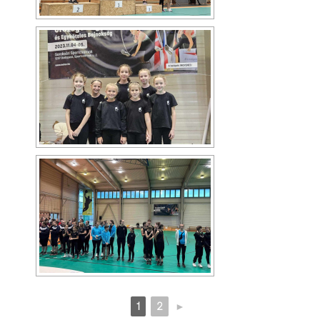
1
2
►