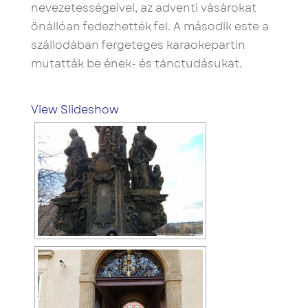
nevezetességeivel, az adventi vásárokat
önállóan fedezhették fel. A második este a
szállodában fergeteges karaokepartin
mutatták be ének- és tánctudásukat.
View Slideshow