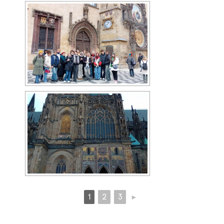
1
2
3
►