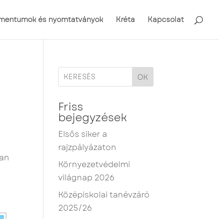
mentumok és nyomtatványok
Kréta
Kapcsolat
OK
Friss
bejegyzések
Elsős siker a
rajzpályázaton
ban
Környezetvédelmi
világnap 2026
Középiskolai tanévzáró
2025/26