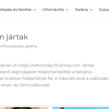
ntkezés és felvétel
Információk
Galéria
Doku
 jártak
rafikusképzés galéria
sának úti célja Csehország fővárosa volt. Jártak
ezető segítségével megismerkedtek a belváros
at önállóan fedezhették fel. A második este a szállodá
 ének- és tánctudásukat.