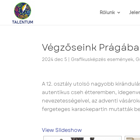
Rólunk
Jele
Végzőseink Prágában
2024 dec 5
|
Grafikusképzés események
,
G
A 12. osztály utolsó nagyobb kirándulá
autentikus cseh étteremben, idegenv
nevezetességeivel, az adventi vásárok
fergeteges karaokepartin mutatták be
View Slideshow