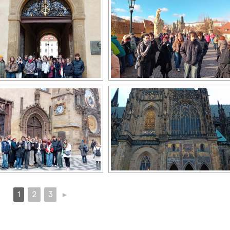
1
2
3
►