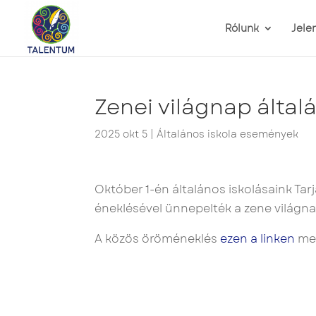
Rólunk
Jele
Zenei világnap által
2025 okt 5
|
Általános iskola események
Október 1-én általános iskolásaink Tarj
éneklésével ünnepelték a zene világna
A közös öröméneklés
ezen a linken
meg