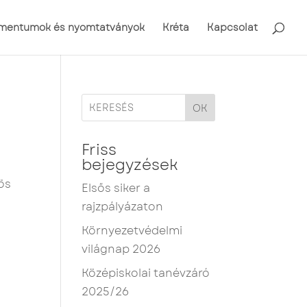
mentumok és nyomtatványok
Kréta
Kapcsolat
OK
Friss
bejegyzések
ös
Elsős siker a
rajzpályázaton
Környezetvédelmi
világnap 2026
Középiskolai tanévzáró
2025/26