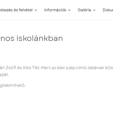
ntkezés és felvétel
Információk
Galéria
Doku
ános iskolánkban
án Zsófi és Kiss Tibi
Mert az élet szép
című dalának köz
pját.
tekinthető.