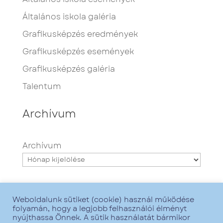
Általános iskola galéria
Grafikusképzés eredmények
Grafikusképzés események
Grafikusképzés galéria
Talentum
Archívum
Archívum
Weboldalunk sütiket (cookie) használ működése
folyamán, hogy a legjobb felhasználói élményt
nyújthassa Önnek. A sütik használatát bármikor