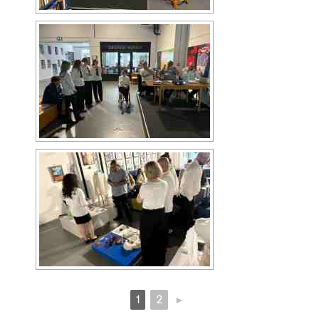
1
2
►