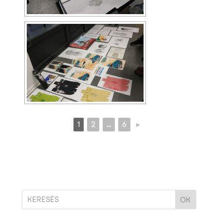
1
2
...
6
►
OK