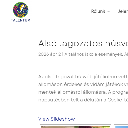
Rólunk
Jele
Alsó tagozatos húsvé
2026 ápr 2
|
Általános iskola események
,
Á
Az alsó tagozat húsvéti játékokon vett
állomáson érdekes és vidám játékok vár
mentek állomásról állomásra. A progra
napsütésben telt a délután a Cseke-tó
View Slideshow