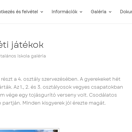
ntkezés és felvétel
Információk
Galéria
Doku
ti játékok
ltalános iskola galéria
 részt a 4. osztály szervezésében. A gyerekeket hét
ták. Az 1., 2. és 3. osztályosok vegyes csapatokban
m vége egy tojásgurító verseny volt. Csodálatos
 partján. Minden kisgyerek jól érezte magát.