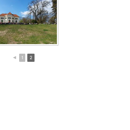
◄
1
2