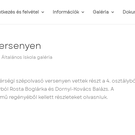
ntkezés és felvétel
Információk
Galéria
Doku
versenyen
,
Általános iskola galéria
rségi szépolvasó versenyen vettek részt a 4. osztálybó
yból Rosta Boglárka és Dornyi-Kovács Balázs. A
mű regényéből kellett részleteket olvasniuk.