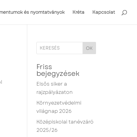
mentumok és nyomtatványok
Kréta
Kapcsolat
OK
Friss
bejegyzések
l
Elsős siker a
rajzpályázaton
Környezetvédelmi
világnap 2026
Középiskolai tanévzáró
2025/26