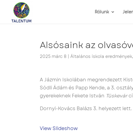
Rólunk
Jele
Alsósaink az olvasó
2025 márc 8
|
Általános iskola eredmények
A Jázmin Iskolában megrendezett Kisté
Sódli Ádám és Papp Kende, a 3. osztál
gyerekeknek Fekete István
Tüskevár
cí
Dornyi-Kovács Balázs 3. helyezett lett.
View Slideshow