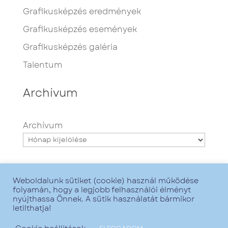
Grafikusképzés eredmények
Grafikusképzés események
Grafikusképzés galéria
Talentum
Archívum
Archívum
Weboldalunk sütiket (cookie) használ működése
folyamán, hogy a legjobb felhasználói élményt
nyújthassa Önnek. A sütik használatát bármikor
letilthatja!
Minden jog fenntartva - Talentum iskola -
2021. - Grafika:
Zsofirka
- Web:
GoMarketing