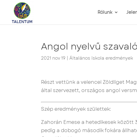
Rólunk
Jele
Angol nyelvű szaval
2021 nov 19
|
Általános iskola eredmények
Részt vettünk a velencei Zöldliget Mag
által szervezett, országos angol ver
Szép eredmények születtek:
Zahorán Emese a hetedikesek között 3.
pedig a dobogó második fokára állhato