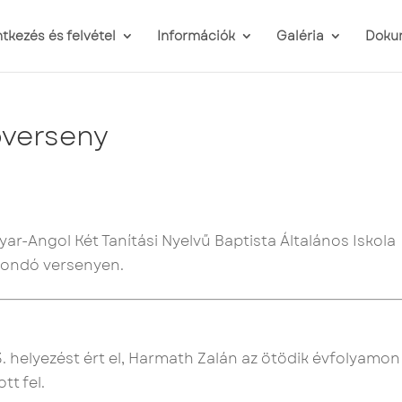
ntkezés és felvétel
Információk
Galéria
Doku
óverseny
yar-Angol Két Tanítási Nyelvű Baptista Általános Iskola
smondó versenyen.
 helyezést ért el, Harmath Zalán az ötödik évfolyamon
tt fel.