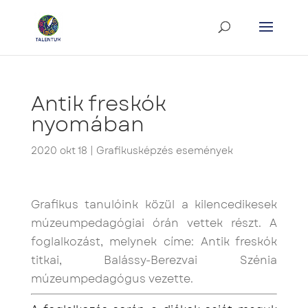
Antik freskók
nyomában
2020 okt 18
|
Grafikusképzés események
Grafikus tanulóink közül a kilencedikesek
múzeumpedagógiai órán vettek részt. A
foglalkozást, melynek címe: Antik freskók
titkai, Balássy-Berezvai Szénia
múzeumpedagógus vezette.