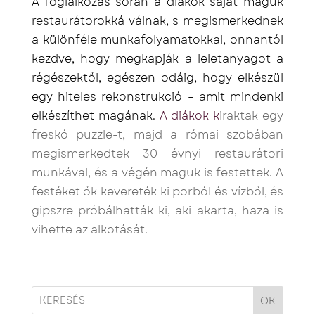
A foglalkozás során a diákok saját maguk
restaurátorokká válnak, s megismerkednek
a különféle munkafolyamatokkal, onnantól
kezdve, hogy megkapják a leletanyagot a
régészektől, egészen odáig, hogy elkészül
egy hiteles rekonstrukció – amit mindenki
elkészíthet magának.
A diákok
k
iraktak egy
freskó puzzle-t, majd a római szobában
megismerkedtek 30 évnyi restaurátori
munkával, és a végén maguk is festettek. A
festéket ők kevereték ki porból és vízből, és
gipszre próbálhatták ki, aki akarta, haza is
vihette az alkotását.
OK