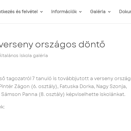
ntkezés és felvétel
Információk
Galéria
Doku
verseny országos döntő
Általános iskola galéria
ő tagozatról 7 tanuló is továbbjutott a verseny orszá
, Pintér Zágon (6. osztály), Fatuska Dorka, Nagy Szonja,
s Sámson Panna (8. osztály) képviselhette iskolánkat.
k:
s