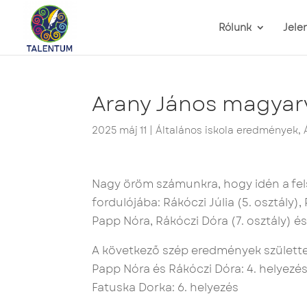
Rólunk
Jele
Arany János magyar
2025 máj 11
|
Általános iskola eredmények
,
Nagy öröm számunkra, hogy idén a fels
fordulójába: Rákóczi Júlia (5. osztály)
Papp Nóra, Rákóczi Dóra (7. osztály) é
A következő szép eredmények születte
Papp Nóra és Rákóczi Dóra: 4. helyezé
Fatuska Dorka: 6. helyezés