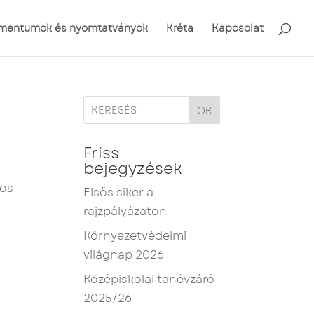
mentumok és nyomtatványok
Kréta
Kapcsolat
OK
Friss
bejegyzések
gos
Elsős siker a
rajzpályázaton
Környezetvédelmi
világnap 2026
Középiskolai tanévzáró
2025/26