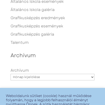
Általános iskola események
Általános iskola galéria
Grafikusképzés eredmények
Grafikusképzés események
Grafikusképzés galéria
Talentum
Archívum
Archívum
Weboldalunk sütiket (cookie) használ működése
folyamán, hogy a legjobb felhasználói élményt
nyújthassa Önnek. A sütik használatát bármikor