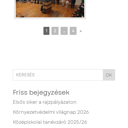
1
2
...
4
►
OK
Friss bejegyzések
Elsős siker a rajzpályázaton
Környezetvédelmi világnap 2026
Középiskolai tanévzáró 2025/26