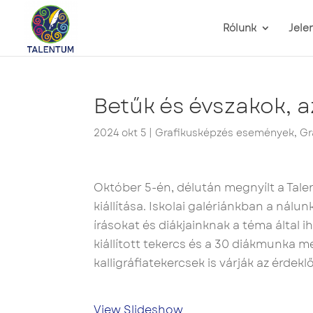
Rólunk
Jele
Betűk és évszakok, 
2024 okt 5
|
Grafikusképzés események
,
Gr
Október 5-én, délután megnyílt a Tale
kiállítása. Iskolai galériánkban a nál
írásokat és diákjainknak a téma által ih
kiállított tekercs és a 30 diákmunka me
kalligráfiatekercsek is várják az érde
View Slideshow