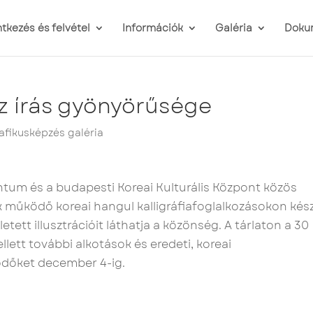
ntkezés és felvétel
Információk
Galéria
Doku
az írás gyönyörűsége
afikusképzés galéria
ntum és a budapesti Koreai Kulturális Központ közös
unk működő koreai hangul kalligráfiafoglalkozásokon kés
letett illusztrációit láthatja a közönség. A tárlaton a 30
llett további alkotások és eredeti, koreai
klődőket december 4-ig.