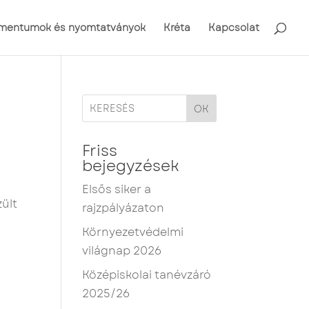
mentumok és nyomtatványok
Kréta
Kapcsolat
OK
Friss
bejegyzések
Elsős siker a
zült
rajzpályázaton
Környezetvédelmi
világnap 2026
Középiskolai tanévzáró
2025/26