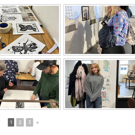
1
2
3
►