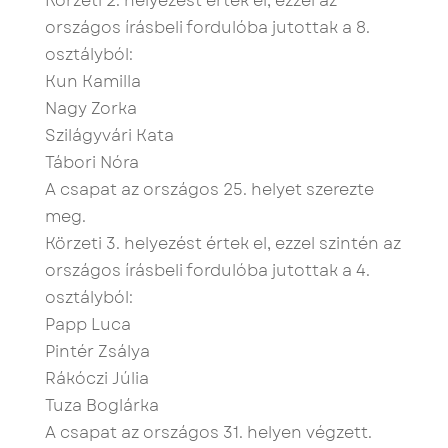
Körzeti 2. helyezést értek el, ezzel az
országos írásbeli fordulóba jutottak a 8.
osztályból:
Kun Kamilla
Nagy Zorka
Szilágyvári Kata
Tábori Nóra
A csapat az országos 25. helyet szerezte
meg.
Körzeti 3. helyezést értek el, ezzel szintén az
országos írásbeli fordulóba jutottak a 4.
osztályból:
Papp Luca
Pintér Zsálya
Rákóczi Júlia
Tuza Boglárka
A csapat az országos 31. helyen végzett.