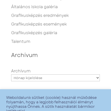
Általános iskola galéria
Grafikusképzés eredmények
Grafikusképzés események
Grafikusképzés galéria
Talentum
Archívum
Archívum
Weboldalunk sütiket (cookie) használ működése
folyamán, hogy a legjobb felhasználói élményt
nyújthassa Önnek. A sütik használatát bármikor