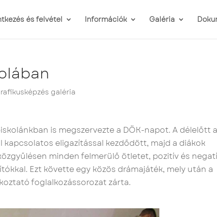
ntkezés és felvétel
Információk
Galéria
Doku
olában
rafikusképzés galéria
skolánkban is megszervezte a DÖK-napot. A délelőtt 
l kapcsolatos eligazítással kezdődött, majd a diákok
közgyűlésen minden felmerülő ötletet, pozitív és negat
tókkal. Ezt követte egy közös drámajáték, mely után a
koztató foglalkozássorozat zárta.