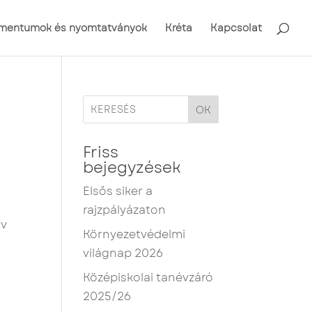
mentumok és nyomtatványok
Kréta
Kapcsolat
OK
Friss
bejegyzések
a
Elsős siker a
rajzpályázaton
ív
Környezetvédelmi
világnap 2026
Középiskolai tanévzáró
2025/26