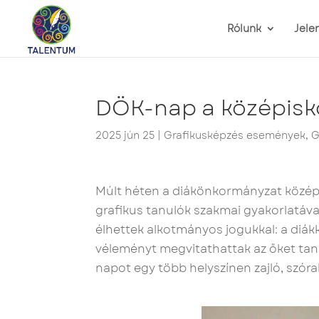
Rólunk
Jele
DÖK-nap a középisk
2025 jún 25
|
Grafikusképzés események
,
G
Múlt héten a diákönkormányzat középi
grafikus tanulók szakmai gyakorlatáva
élhettek alkotmányos jogukkal: a diák
véleményt megvitathattak az őket taní
napot egy több helyszínen zajló, szóra