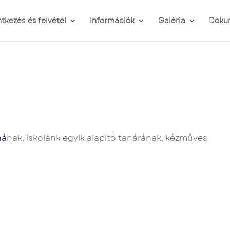
ntkezés és felvétel
Információk
Galéria
Doku
ná
nak, iskolánk egyik alapító tanárának, kézműves