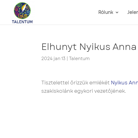
Rólunk
Jele
Elhunyt Nyikus Anna
2024 jan 13
|
Talentum
Tisztelettel őrizzük emlékét
Nyikus An
szakiskolánk egykori vezetőjének.