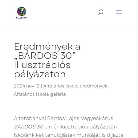
Eredmények a
„BÁRDOS 30”
illusztrációs
pályázaton
2024 nov 12
|
Általános iskola eredmények
,
Általános iskola galéria
A tatabányai Bárdos Lajos Vegyeskórus
BÁRDOS 30
című illusztrációs pályázatán
iskolánk két tanulójának munkáját is díjazta