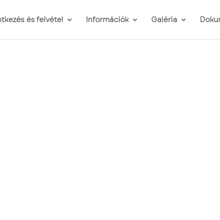
ntkezés és felvétel
Információk
Galéria
Doku