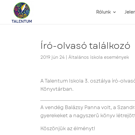
Rólunk
Jele
Író-olvasó találkozó
2019 jún 24
|
Általános iskola események
A Talentum Iskola 3. osztálya író-olva
Könyvtárban.
A vendég Balázsy Panna volt, a Szandra
gyerekeket a nagyszerű könyv létrejöt
Köszönjük az élményt!