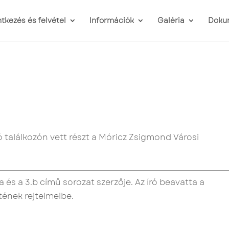
ntkezés és felvétel
Információk
Galéria
Doku
só találkozón vett részt a Móricz Zsigmond Városi
 és a 3.b című sorozat szerzője. Az író beavatta a
tének rejtelmeibe.