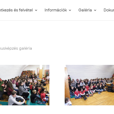
ntkezés és felvétel
Információk
Galéria
Doku
kusképzés galéria