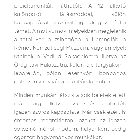
projektmunkák láthatók. A 12 alkotó
különböző látásmóddal, külön
koncepcióval és színvilággal dolgozta föl a
témát. A motívumok, melyekben megjelenik
a tatai vár, a zsinagóga, a Harangláb, a
Német Nemzetiségi Múzeum, vagy amelyek
utalnak a Vadlúd Sokadalomra illetve az
Öreg-tavi Halászatra, különféle tárgyakon –
leporellón, pólón, esernyőn, bonbonos
dobozon vagy vászontáskán láthatók.
Minden munkán látszik a sok belefektetett
idő, energia illetve a város és az alkotók
igazán szoros kapcsolata. Már csak ezért is
érdemes megtekinteni ezeket az igazán
sokszínű, néhol modern, helyenként pedig
egészen hagyományos munkákat.