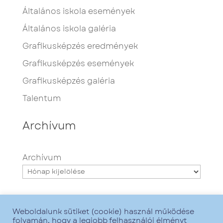
Általános iskola események
Általános iskola galéria
Grafikusképzés eredmények
Grafikusképzés események
Grafikusképzés galéria
Talentum
Archívum
Archívum
Weboldalunk sütiket (cookie) használ működése
folyamán, hogy a legjobb felhasználói élményt