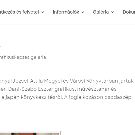
ntkezés és felvétel
Információk
Galéria
Doku
p
rafikusképzés galéria
nyai József Attila Megyei és Városi Könyvtárban jártak
en Dani-Szabó Eszter grafikus, művésztanár és
 a japán könyvkészítésről. A foglalkozáson csodaszép,