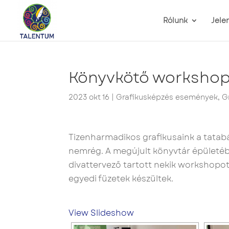
Rólunk
Jele
Könyvkötő worksho
2023 okt 16
|
Grafikusképzés események
,
G
Tizenharmadikos grafikusaink a tatabá
nemrég. A megújult könyvtár épületéb
divattervező tartott nekik workshopot
egyedi füzetek készültek.
View Slideshow