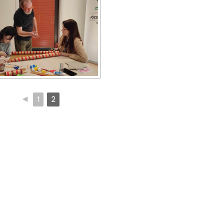
◄
1
2